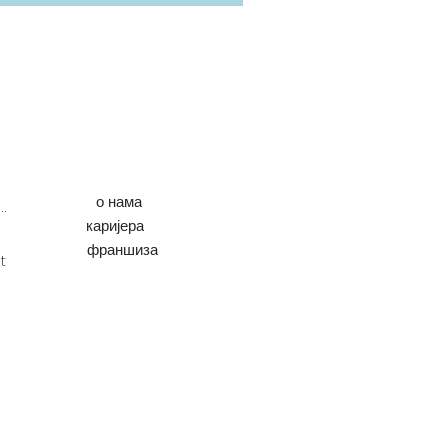
о нама
енер Неудорф
каријера
франшиза
t