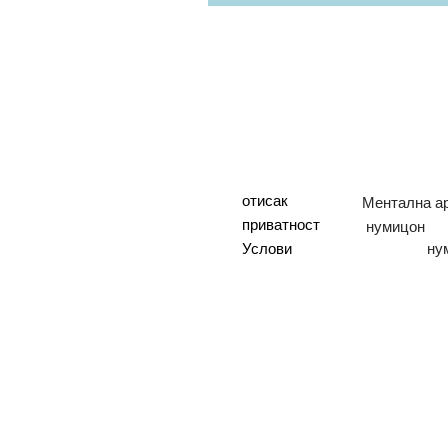
отисак
приватност
нумицон
Услови
ну