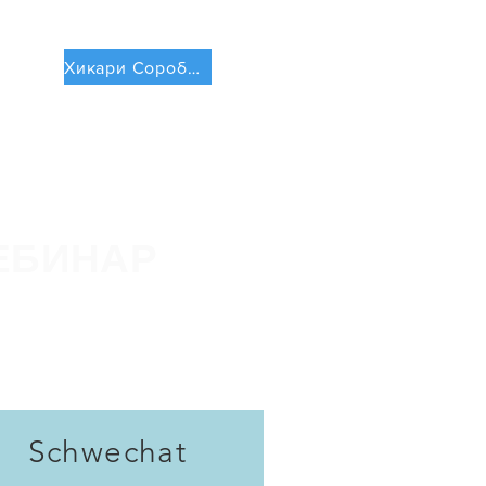
ise
Хикари Соробан платформа
ЕБИНАР
Schwechat