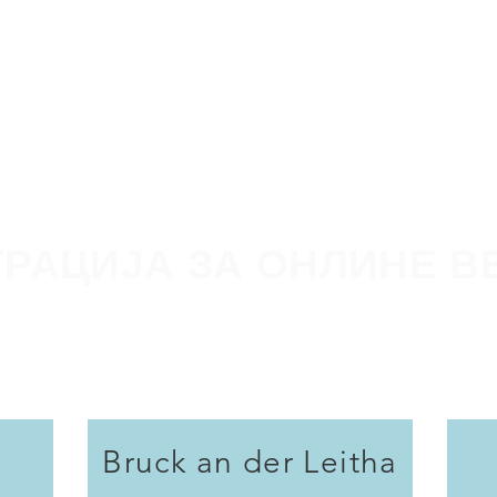
програме
Пријави се
Über uns
Franch
ТРАЦИЈА ЗА ОНЛИНЕ В
Bruck an der Leitha