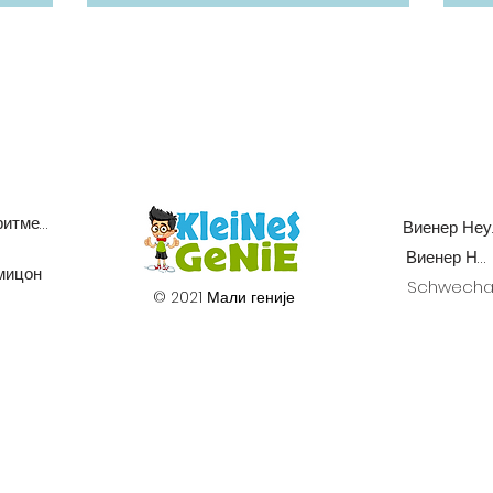
Ментална аритметика
Ви
Виенер Неудорф
мицон
Schwecha
© 2021 Мали геније