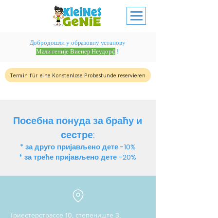
Добродошли у образовну установу
Мали геније Виенер Неудорф
!
Termin für eine Konstenlose Probestunde reservieren
Посебна понуда за браћу и
сестре:
* за друго пријављено дете -10%
* за треће пријављено дете -20%
​​Триестерстрассе 10, степениште 3,