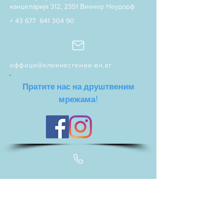
канцеларија 312, 2351 Виенер Неудорф
+ 43 677
641 304 90
оффице@клеинесгение-вн.ат
Пратите нас на друштвеним
мрежама!